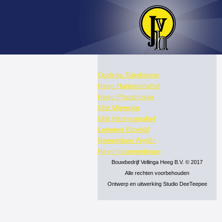
Oudega Tsjerkemar
Heeg Harinxsmahof
Heeg Pharshoeke
IJlst Mienskip
IJlst Harinxsmahof
Lemmer Elzehôf
Nijemirdum Wytlân
Heeg havengebouw
Bouwbedrijf Vellinga Heeg B.V. © 2017
Alle rechten voorbehouden
Ontwerp en uitwerking Studio DeeTeepee