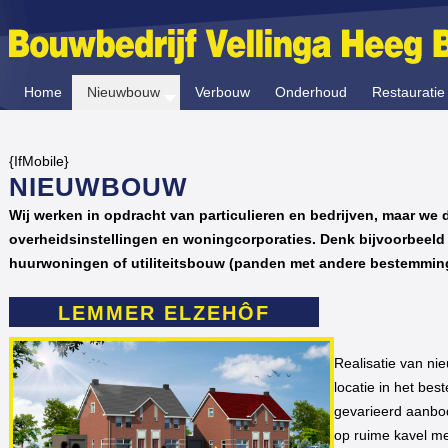
Home
Nieuwbouw
Verbouw
Onderhoud
Restauratie
{IfMobile}
NIEUWBOUW
Wij werken in opdracht van particulieren en bedrijven, maar we
overheidsinstellingen en woningcorporaties. Denk bijvoorbeeld 
huurwoningen of utiliteitsbouw (panden met andere bestemmin
LEMMER ELZEHÔF
Realisatie van n
locatie in het be
gevarieerd aanbod
op ruime kavel me