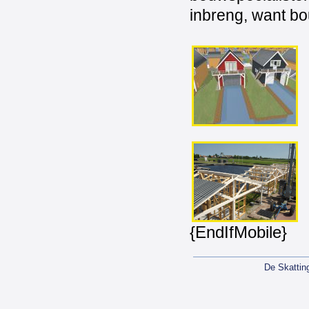
inbreng, want bo
{EndIfMobile}
De Skattin