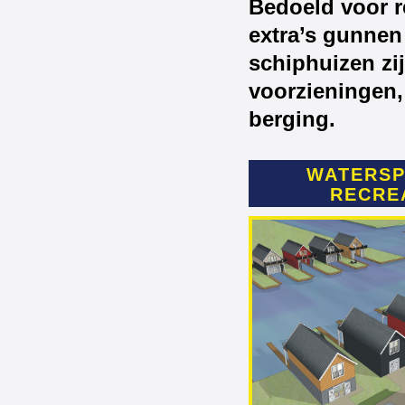
Bedoeld voor re
extra’s gunnen
schiphuizen zi
voorzieningen,
berging.
WATERSP
RECRE