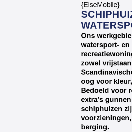
{ElseMobile}
SCHIPHU
WATERSP
Ons werkgebied
watersport- en
recreatiewonin
zowel vrijstaa
Scandinavische
oog voor kleur,
Bedoeld voor re
extra’s gunnen
schiphuizen zi
voorzieningen,
berging.