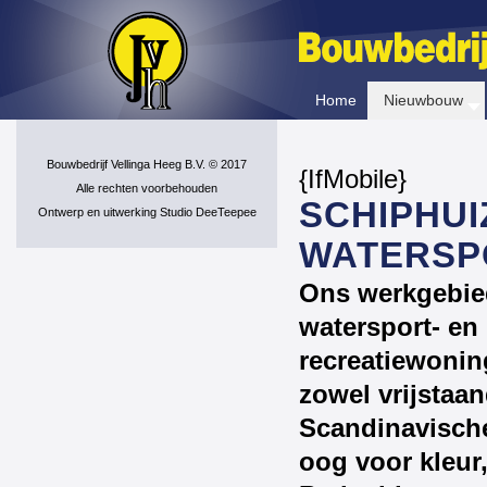
Home
Nieuwbouw
Bouwbedrijf Vellinga Heeg B.V. © 2017
{IfMobile}
Alle rechten voorbehouden
SCHIPHU
Ontwerp en uitwerking Studio DeeTeepee
WATERSP
Ons werkgebied
watersport- en
recreatiewonin
zowel vrijstaa
Scandinavische
oog voor kleur,